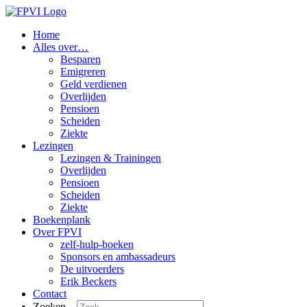
Home
Alles over…
Besparen
Emigreren
Geld verdienen
Overlijden
Pensioen
Scheiden
Ziekte
Lezingen
Lezingen & Trainingen
Overlijden
Pensioen
Scheiden
Ziekte
Boekenplank
Over FPVI
zelf-hulp-boeken
Sponsors en ambassadeurs
De uitvoerders
Erik Beckers
Contact
Zoeken...