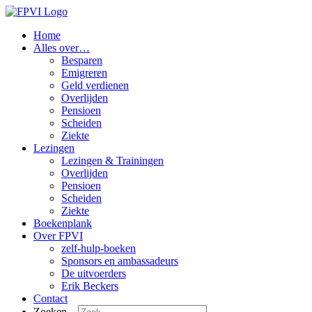
Home
Alles over…
Besparen
Emigreren
Geld verdienen
Overlijden
Pensioen
Scheiden
Ziekte
Lezingen
Lezingen & Trainingen
Overlijden
Pensioen
Scheiden
Ziekte
Boekenplank
Over FPVI
zelf-hulp-boeken
Sponsors en ambassadeurs
De uitvoerders
Erik Beckers
Contact
Zoeken...