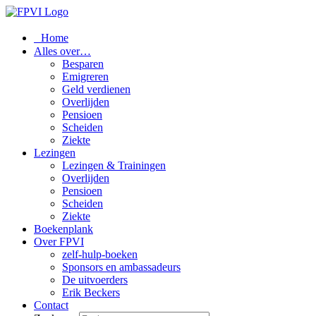
Home
Alles over…
Besparen
Emigreren
Geld verdienen
Overlijden
Pensioen
Scheiden
Ziekte
Lezingen
Lezingen & Trainingen
Overlijden
Pensioen
Scheiden
Ziekte
Boekenplank
Over FPVI
zelf-hulp-boeken
Sponsors en ambassadeurs
De uitvoerders
Erik Beckers
Contact