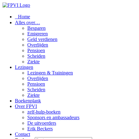
Home
Alles over…
Besparen
Emigreren
Geld verdienen
Overlijden
Pensioen
Scheiden
Ziekte
Lezingen
Lezingen & Trainingen
Overlijden
Pensioen
Scheiden
Ziekte
Boekenplank
Over FPVI
zelf-hulp-boeken
Sponsors en ambassadeurs
De uitvoerders
Erik Beckers
Contact