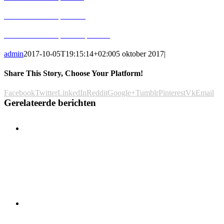
Uitvaartmuziek op alfabet
Uitvaartmuziek op Hoofdpersoon
admin
2017-10-05T19:15:14+02:00
5 oktober 2017
|
Share This Story, Choose Your Platform!
Facebook
Twitter
LinkedIn
Reddit
Google+
Tumblr
Pinterest
Vk
Email
Gerelateerde berichten