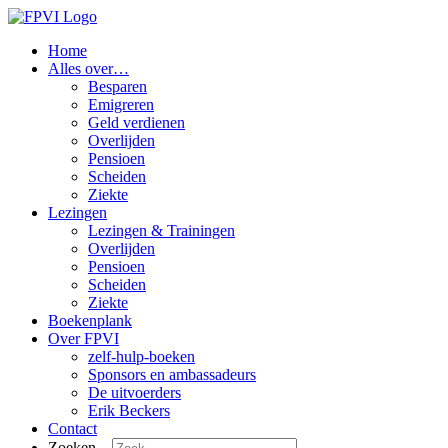
Home
Alles over…
Besparen
Emigreren
Geld verdienen
Overlijden
Pensioen
Scheiden
Ziekte
Lezingen
Lezingen & Trainingen
Overlijden
Pensioen
Scheiden
Ziekte
Boekenplank
Over FPVI
zelf-hulp-boeken
Sponsors en ambassadeurs
De uitvoerders
Erik Beckers
Contact
Zoeken...